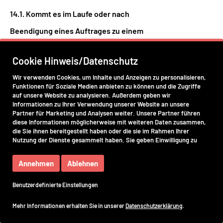
14.1. Kommt es im Laufe oder nach
Beendigung eines Auftrages zu einem
Streitfall bezüglich des beauftragten
Cookie Hinweis/Datenschutz
Projektes, so ist vor der Einleitung eines
Wir verwenden Cookies, um Inhalte und Anzeigen zu personalisieren,
gerichtlichen Verfahrens ein
Funktionen für Soziale Medien anbieten zu können und die Zugriffe
auf unsere Website zu analysieren. Außerdem geben wir
außergerichtliches Mediationsverfahren zu
Informationen zu Ihrer Verwendung unserer Website an unsere
Partner für Marketing und Analysen weiter. Unsere Partner führen
durchlaufen. Bei Streitigkeiten in Fragen der
diese Informationen möglicherweise mit weiteren Daten zusammen,
die Sie ihnen bereitgestellt haben oder die sie im Rahmen Ihrer
Qualitätsbeurteilung oder bei der Höhe der
Nutzung der Dienste gesammelt haben. Sie geben Einwilligung zu
Honorierung werden externe Gutachten
unseren Cookies, wenn Sie unsere Website weiterhin nutzen.
Annehmen
Ablehnen
erstellt um möglichst eine außergerichtliche
Einigung zu erzielen. Die Kosten hierfür
Benutzerdefinierte Einstellungen
werden von Kunden und Agentur geteilt.
Mehr Informationen erhalten Sie in unserer
Datenschutzerklärung
.